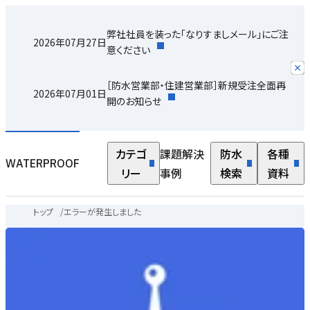
弊社社員を装った「なりすましメール」にご注
2026年07月27日
意ください
［防水営業部・住建営業部］新規受注全面再
2026年07月01日
開のお知らせ
カテゴ
課題解決
防水
各種
WATERPROOF
リー
事例
検索
資料
トップ
/
エラーが発生しました