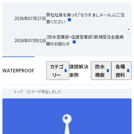
弊社社員を装った「なりすましメール」にご注
2026年07月27日
意ください
［防水営業部・住建営業部］新規受注全面再
2026年07月01日
開のお知らせ
カテゴ
課題解決
防水
各種
WATERPROOF
リー
事例
検索
資料
トップ
/
エラーが発生しました