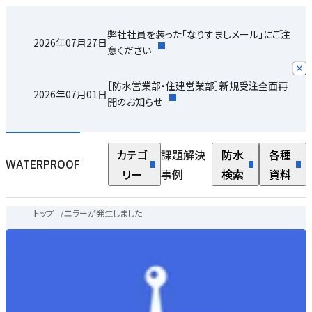
弊社社員を装った「なりすましメール」にご注
2026年07月27日
意ください
［防水営業部・住建営業部］新規受注全面再
2026年07月01日
開のお知らせ
カテゴ
課題解決
防水
各種
WATERPROOF
リー
事例
検索
資料
トップ
/
エラーが発生しました