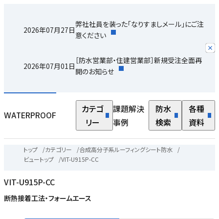
弊社社員を装った「なりすましメール」にご注
2026年07月27日
意ください
［防水営業部・住建営業部］新規受注全面再
2026年07月01日
開のお知らせ
カテゴ
課題解決
防水
各種
WATERPROOF
リー
事例
検索
資料
末
トップ
/
カテゴリー
/
合成高分子系ルーフィングシート防水
/
テ
ビュートップ
/
VIT-U915P-CC
り
VIT-U915P-CC
断熱接着工法・フォームエース