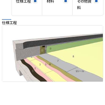
仕様工程
材料
その他資
料
仕様工程