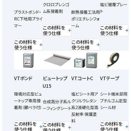
クロロプレンゴ
塩ビ被覆プレー
ム系接着剤
ト
プラストボンド・
断熱接着工法用
RC下地用プライ
ポリエチレンフォ
マー
ーム
この材料を
この材料を
使う仕様
使う仕様
この材料を
この材料を
使う仕様
使う仕様
VTボンド
ビュートップ
VTコートC
VTテープ
U15
環境対応型ビュ
塩ビシート用ア
シート端末部用
ートップ専用接
クリルウレタン
ブチルゴム定型
合成高分子系ル
着剤（櫛ベラ付）
系2液硬化型高
シール材
ーフィングシート
反射率 保護塗
料
この材料を
この材料を
この材料を
使う仕様
使う仕様
使う仕様