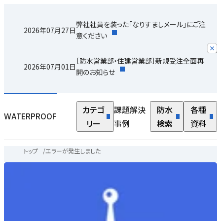
弊社社員を装った「なりすましメール」にご注
2026年07月27日
意ください
［防水営業部・住建営業部］新規受注全面再
2026年07月01日
開のお知らせ
カテゴ
課題解決
防水
各種
WATERPROOF
リー
事例
検索
資料
トップ
/
エラーが発生しました