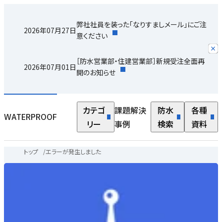
弊社社員を装った「なりすましメール」にご注
2026年07月27日
意ください
［防水営業部・住建営業部］新規受注全面再
2026年07月01日
開のお知らせ
カテゴ
課題解決
防水
各種
WATERPROOF
リー
事例
検索
資料
トップ
/
エラーが発生しました