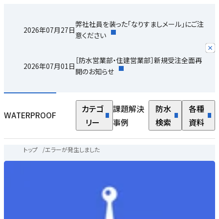
弊社社員を装った「なりすましメール」にご注
2026年07月27日
意ください
［防水営業部・住建営業部］新規受注全面再
2026年07月01日
開のお知らせ
カテゴ
課題解決
防水
各種
WATERPROOF
リー
事例
検索
資料
トップ
/
エラーが発生しました