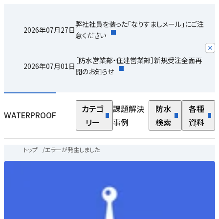
弊社社員を装った「なりすましメール」にご注
2026年07月27日
意ください
［防水営業部・住建営業部］新規受注全面再
2026年07月01日
開のお知らせ
カテゴ
課題解決
防水
各種
WATERPROOF
リー
事例
検索
資料
トップ
/
エラーが発生しました