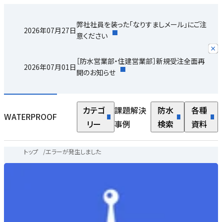
弊社社員を装った「なりすましメール」にご注
2026年07月27日
意ください
［防水営業部・住建営業部］新規受注全面再
2026年07月01日
開のお知らせ
カテゴ
課題解決
防水
各種
WATERPROOF
リー
事例
検索
資料
トップ
/
エラーが発生しました