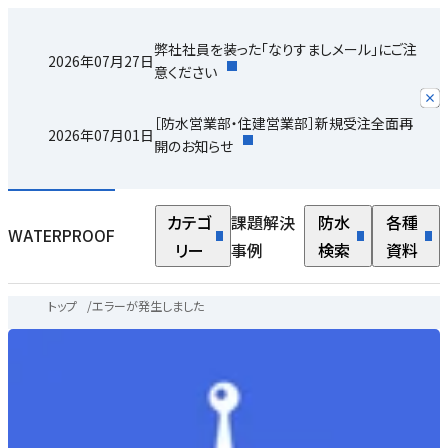
弊社社員を装った「なりすましメール」にご注
2026年07月27日
意ください
［防水営業部・住建営業部］新規受注全面再
2026年07月01日
開のお知らせ
カテゴ
課題解決
防水
各種
WATERPROOF
リー
事例
検索
資料
トップ
/
エラーが発生しました