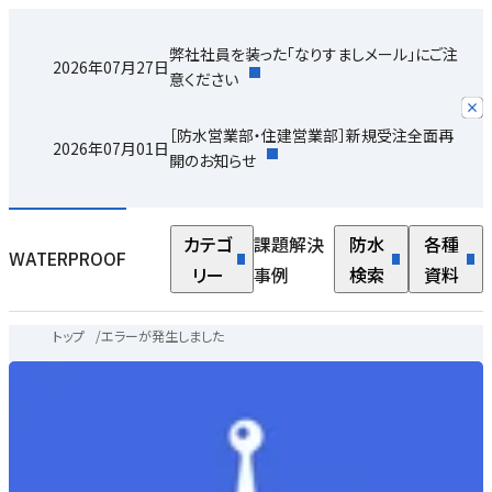
弊社社員を装った「なりすましメール」にご注
2026年07月27日
意ください
［防水営業部・住建営業部］新規受注全面再
2026年07月01日
開のお知らせ
カテゴ
課題解決
防水
各種
WATERPROOF
リー
事例
検索
資料
トップ
/
エラーが発生しました