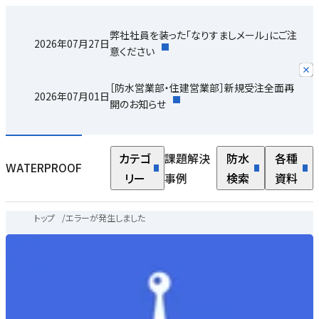
弊社社員を装った「なりすましメール」にご注
2026年07月27日
意ください
［防水営業部・住建営業部］新規受注全面再
2026年07月01日
開のお知らせ
カテゴ
課題解決
防水
各種
WATERPROOF
リー
事例
検索
資料
トップ
/
エラーが発生しました