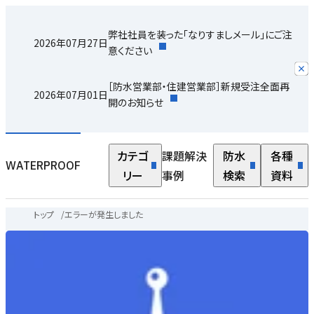
弊社社員を装った「なりすましメール」にご注
2026年07月27日
意ください
［防水営業部・住建営業部］新規受注全面再
2026年07月01日
開のお知らせ
カテゴ
課題解決
防水
各種
WATERPROOF
リー
事例
検索
資料
トップ
/
エラーが発生しました