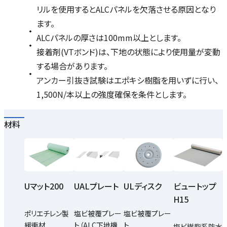
リルを使用するとALCパネルを欠落させる原因となり
ます。
ALCパネルの厚さは100mm以上とします。
接着剤(VTボンド)は、下地の状態により使用量が変動
する場合があります。
アンカー引抜き試験はエポキシ樹脂を用いずに行い、
1,500N/本以上の強度確保を条件とします。
材料
UALプレート
ULディスク
ビュートップ
Uマット200
H15
塩ビ被覆プレー
塩ビ被覆プレー
ポリエチレン製
ト（ALC下地機
ト
緩衝材
塩ビ樹脂系防水