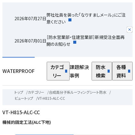
弊社社員を装った「なりすましメール」にご注
2026年07月27日
意ください
［防水営業部・住建営業部］新規受注全面再
2026年07月01日
開のお知らせ
カテゴ
課題解決
防水
各種
WATERPROOF
リー
事例
検索
資料
トップ
/
カテゴリー
/
合成高分子系ルーフィングシート防水
/
ビュートップ
/
VT-H815-ALC-CC
VT-H815-ALC-CC
機械的固定工法(ALC下地)