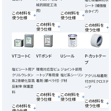
械的固定工法
シート（補強複
用）
合タイプ）
この材料を
この材料を
使う仕様
使う仕様
この材料を
この材料を
使う仕様
使う仕様
VTコートC
VTボンド
Uシール
P-カットテー
プ
塩ビシート用ア
環境対応型ビュ
ジョイント部用
クリルウレタン
ートップ専用接
塩ビ系シーリン
アクリル粘着剤
系2液硬化型高
着剤（櫛ベラ付）
グ材
付きPEクロステ
反射率 保護塗
ープ
料
この材料を
この材料を
使う仕様
使う仕様
この材料を
使う仕様
この材料を
使う仕様