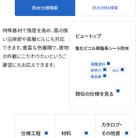
防水仕様検索
防水材料検索
特殊基材で強度を高め、風の強
ビュートップ
い沿岸部や高層ビルにも対応
できます。豊富な色展開で、建物
塩化ビニル樹脂系シート防水
の外観にこだわりたいというご
要望にもお応えできます。
保護塗料
非歩行
ALC
高反射
類似の仕様を見る
末
テ
り
カタログ・
仕様工程
材料
その他資