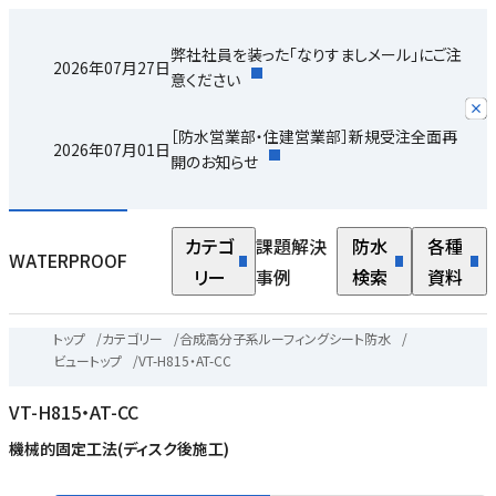
弊社社員を装った「なりすましメール」にご注
2026年07月27日
意ください
［防水営業部・住建営業部］新規受注全面再
2026年07月01日
開のお知らせ
カテゴ
課題解決
防水
各種
WATERPROOF
リー
事例
検索
資料
トップ
/
カテゴリー
/
合成高分子系ルーフィングシート防水
/
ビュートップ
/
VT-H815・AT-CC
VT-H815・AT-CC
機械的固定工法(ディスク後施工)