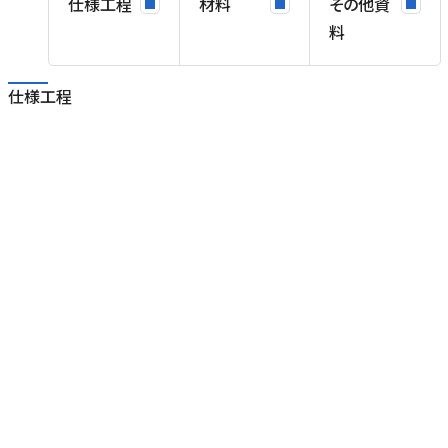
仕様工程
材料
その他資
料
仕様工程