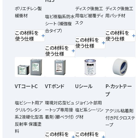
ディスク後施工
ポリエチレン製
ディスク後施工
用パッチ材
緩衝材
用塩ビ被覆ディ
塩ビ樹脂系防水
スク
シート（補強複
合タイプ）
この材料を
この材料を
使う仕様
使う仕様
この材料を
使う仕様
この材料を
使う仕様
VTコートC
VTボンド
Uシール
P-カットテー
プ
塩ビシート用ア
環境対応型ビュ
ジョイント部用
クリルウレタン
ートップ専用接
塩ビ系シーリン
アクリル粘着剤
系2液硬化型高
着剤（櫛ベラ付）
グ材
付きPEクロステ
反射率 保護塗
ープ
料
この材料を
この材料を