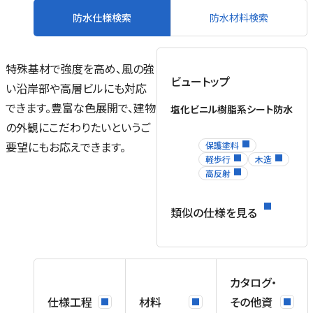
防水仕様検索
防水材料検索
特殊基材で強度を高め、風の強
ビュートップ
い沿岸部や高層ビルにも対応
できます。豊富な色展開で、建物
塩化ビニル樹脂系シート防水
の外観にこだわりたいというご
要望にもお応えできます。
保護塗料
軽歩行
木造
高反射
類似の仕様を見る
カタログ・
仕様工程
材料
その他資
末