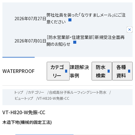
弊社社員を装った「なりすましメール」にご注
2026年07月27日
意ください
［防水営業部・住建営業部］新規受注全面再
2026年07月01日
開のお知らせ
カテゴ
課題解決
防水
各種
WATERPROOF
リー
事例
検索
資料
トップ
/
カテゴリー
/
合成高分子系ルーフィングシート防水
/
ビュートップ
/
VT-H820-W免振-CC
VT-H820-W免振-CC
木造下地(機械的固定工法)