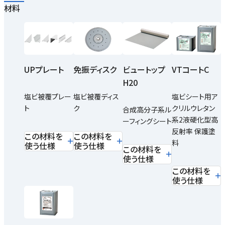
材料
UPプレート
免振ディスク
ビュートップ
VTコートC
H20
塩ビ被覆プレー
塩ビ被覆ディス
塩ビシート用ア
ト
ク
クリルウレタン
合成高分子系ル
系2液硬化型高
ーフィングシート
反射率 保護塗
この材料を
この材料を
料
使う仕様
使う仕様
この材料を
使う仕様
この材料を
使う仕様