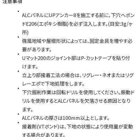
注意事項
ALCパネルにUPアンカー8を施工する前に、下穴へボン
ドE206(エポキシ樹脂)を必ず注入します。(目安:3g/ヶ
所)
強風地域や屋根形状によっては、固定金具を増やす必
要があります。
Uマット200のジョイント部はP-カットテープを貼り付
けます。
立上り部接着工法の場合は、リグレー・ネオまたはリグ
レーエポで下地処理をします。
下穴掘削作業は回転ドリルを使用してください。振動ド
リルを使用するとALCパネルを欠落させる原因となり
ます。
ALCパネルの厚さは100mm以上とします。
接着剤(VTボンド)は、下地の状態により使用量が変動
する場合があります。