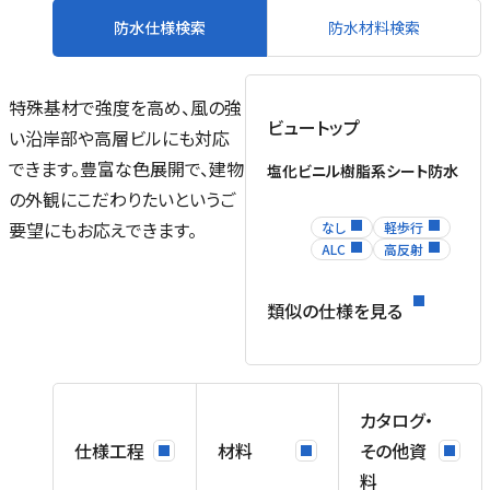
防水仕様検索
防水材料検索
特殊基材で強度を高め、風の強
ビュートップ
い沿岸部や高層ビルにも対応
できます。豊富な色展開で、建物
塩化ビニル樹脂系シート防水
の外観にこだわりたいというご
要望にもお応えできます。
なし
軽歩行
ALC
高反射
類似の仕様を見る
末
テ
り
カタログ・
仕様工程
材料
その他資
料