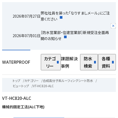
弊社社員を装った「なりすましメール」にご注
2026年07月27日
意ください
［防水営業部・住建営業部］新規受注全面再
2026年07月01日
開のお知らせ
カテゴ
課題解決
防水
各種
WATERPROOF
リー
事例
検索
資料
トップ
/
カテゴリー
/
合成高分子系ルーフィングシート防水
/
ビュートップ
/
VT-HC820-ALC
VT-HC820-ALC
機械的固定工法(ALC下地)