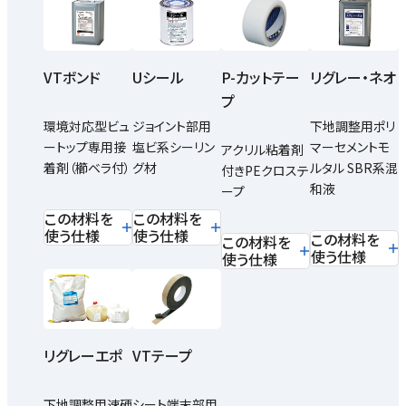
VTボンド
Uシール
P-カットテー
リグレー・ネオ
プ
環境対応型ビュ
ジョイント部用
下地調整用ポリ
ートップ専用接
塩ビ系シーリン
マーセメントモ
アクリル粘着剤
着剤（櫛ベラ付）
グ材
ルタル SBR系混
付きPEクロステ
和液
ープ
この材料を
この材料を
使う仕様
使う仕様
この材料を
この材料を
使う仕様
使う仕様
リグレーエポ
VTテープ
下地調整用速硬
シート端末部用