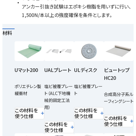
アンカー引抜き試験はエポキシ樹脂を用いずに行い、
1,500N/本以上の強度確保を条件とします。
材料
UALプレート
ULディスク
ビュートップ
Uマット200
HC20
塩ビ被覆プレー
塩ビ被覆プレー
ポリエチレン製
ト（ALC下地機
ト
緩衝材
合成高分子系ル
械的固定工法
ーフィングシート
用）
この材料を
この材料を
使う仕様
使う仕様
この材料を
使う仕様
この材料を
使う仕様