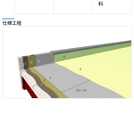
料
に
仕様工程
接
)
る
り
用