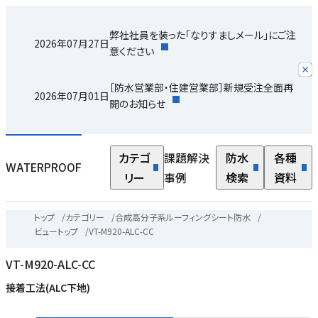
弊社社員を装った「なりすましメール」にご注
2026年07月27日
意ください
［防水営業部・住建営業部］新規受注全面再
2026年07月01日
開のお知らせ
カテゴ
課題解決
防水
各種
WATERPROOF
リー
事例
検索
資料
トップ
/
カテゴリー
/
合成高分子系ルーフィングシート防水
/
ビュートップ
/
VT-M920-ALC-CC
VT-M920-ALC-CC
接着工法(ALC下地)