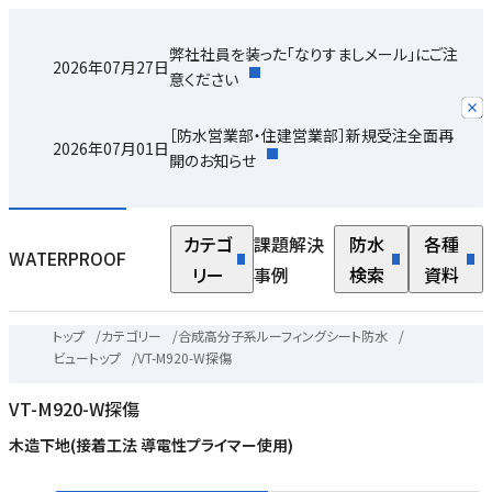
弊社社員を装った「なりすましメール」にご注
2026年07月27日
意ください
［防水営業部・住建営業部］新規受注全面再
2026年07月01日
開のお知らせ
カテゴ
課題解決
防水
各種
WATERPROOF
リー
事例
検索
資料
トップ
/
カテゴリー
/
合成高分子系ルーフィングシート防水
/
ビュートップ
/
VT-M920-W探傷
VT-M920-W探傷
木造下地(接着工法 導電性プライマー使用)