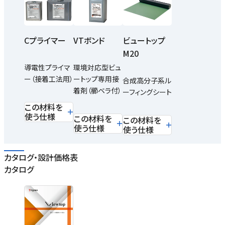
Cプライマー
VTボンド
ビュートップ
M20
導電性プライマ
環境対応型ビュ
ー（接着工法用）
ートップ専用接
合成高分子系ル
着剤（櫛ベラ付）
ーフィングシート
この材料を
使う仕様
この材料を
この材料を
使う仕様
使う仕様
カタログ・設計価格表
カタログ