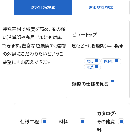
防水仕様検索
防水材料検索
特殊基材で強度を高め、風の強
ビュートップ
い沿岸部や高層ビルにも対応
できます。豊富な色展開で、建物
塩化ビニル樹脂系シート防水
の外観にこだわりたいというご
要望にもお応えできます。
なし
軽歩行
木造
類似の仕様を見る
仕
カタログ・
て
仕様工程
材料
その他資
料
お