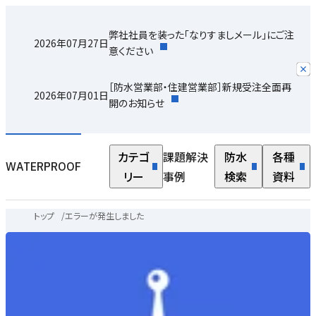
弊社社員を装った「なりすましメール」にご注
2026年07月27日
意ください
［防水営業部・住建営業部］新規受注全面再
2026年07月01日
開のお知らせ
カテゴ
課題解決
防水
各種
WATERPROOF
リー
事例
検索
資料
トップ
/
エラーが発生しました