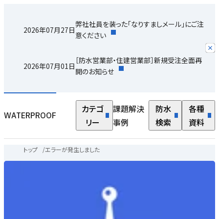
弊社社員を装った「なりすましメール」にご注
2026年07月27日
意ください
［防水営業部・住建営業部］新規受注全面再
2026年07月01日
開のお知らせ
カテゴ
課題解決
防水
各種
WATERPROOF
リー
事例
検索
資料
トップ
/
エラーが発生しました