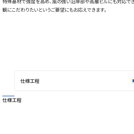
特殊基材で強度を高め、風の強い沿岸部や高層ビルにも対応でき
貼
観にこだわりたいというご要望にもお応えできます。
。
仕様工程
仕様工程