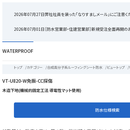
2026年07月27日
弊社社員を装った「なりすましメール」にご注意く
2026年07月01日
［防水営業部・住建営業部］新規受注全面再開の
WATERPROOF
トップ
/
カテゴリー
/
合成高分子系ルーフィングシート防水
/
ビュートップ
/
VT-U820-W免振-CC探傷
木造下地(機械的固定工法 導電性マット使用)
防水仕様検索
末
テ