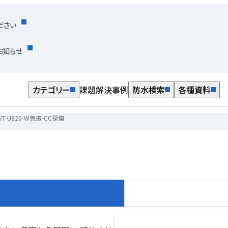
ださい
お知らせ
カテゴリー
課題解決事例
防水検索
各種資料
VT-U820-W免振-CC探傷