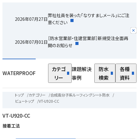
弊社社員を装った「なりすましメール」にご注
2026年07月27日
意ください
［防水営業部・住建営業部］新規受注全面再
2026年07月01日
開のお知らせ
カテゴ
課題解決
防水
各種
WATERPROOF
リー
事例
検索
資料
トップ
/
カテゴリー
/
合成高分子系ルーフィングシート防水
/
ビュートップ
/
VT-U920-CC
VT-U920-CC
接着工法