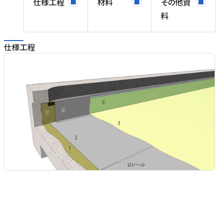
仕様工程
材料
その他資
料
に
仕様工程
接
)
る
り
用