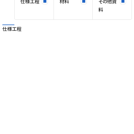
仕様工程
材料
その他資
料
仕様工程