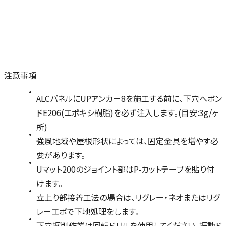
注意事項
ALCパネルにUPアンカー8を施工する前に、下穴へボン
ドE206(エポキシ樹脂)を必ず注入します。(目安:3g/ヶ
所)
強風地域や屋根形状によっては、固定金具を増やす必
要があります。
Uマット200のジョイント部はP-カットテープを貼り付
けます。
立上り部接着工法の場合は、リグレー・ネオまたはリグ
レーエポで下地処理をします。
下穴掘削作業は回転ドリルを使用してください。振動ド