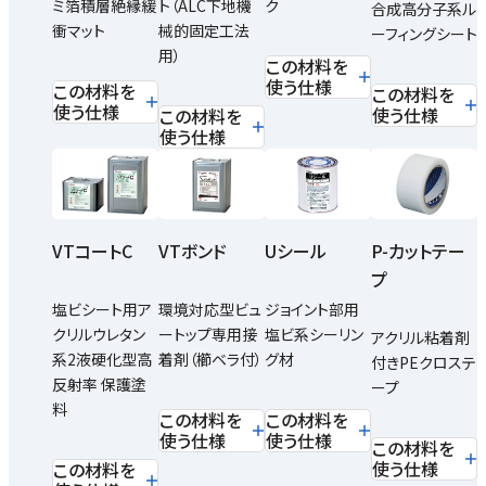
ミ箔積層絶縁緩
ト（ALC下地機
ク
合成高分子系ル
衝マット
械的固定工法
ーフィングシート
用）
この材料を
使う仕様
この材料を
この材料を
使う仕様
使う仕様
この材料を
使う仕様
VTコートC
VTボンド
Uシール
P-カットテー
プ
塩ビシート用ア
環境対応型ビュ
ジョイント部用
クリルウレタン
ートップ専用接
塩ビ系シーリン
アクリル粘着剤
系2液硬化型高
着剤（櫛ベラ付）
グ材
付きPEクロステ
反射率 保護塗
ープ
料
この材料を
この材料を
使う仕様
使う仕様
この材料を
使う仕様
この材料を