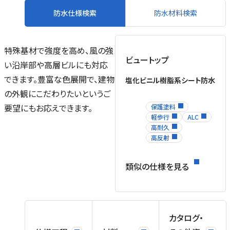
防水仕様検索
防水材料検索
特殊基材で強度を高め、風の強
ビュートップ
い沿岸部や高層ビルにも対応
できます。豊富な色展開で、建物
塩化ビニル樹脂系シート防水
の外観にこだわりたいというご
要望にもお応えできます。
保護塗料
軽歩行
ALC
高耐久
高反射
類似の仕様を見る
末
テ
り
カタログ・