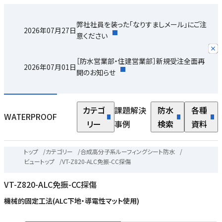
弊社社員を装った「なりすましメール」にご注
2026年07月27日
意ください
［防水営業部・住建営業部］新規受注全面再
2026年07月01日
開のお知らせ
カテゴ
課題解決
防水
各種
WATERPROOF
リー
事例
検索
資料
トップ
/
カテゴリー
/
合成高分子系ルーフィングシート防水
/
ビュートップ
/
VT-Z820-ALC免振-CC探傷
VT-Z820-ALC免振-CC探傷
機械的固定工法(ALC下地・導電性マット使用)