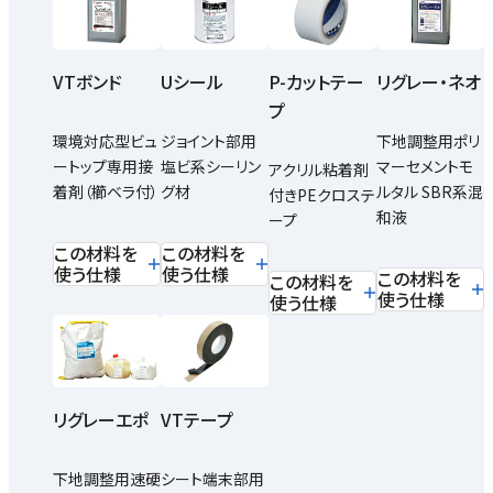
VTボンド
Uシール
P-カットテー
リグレー・ネオ
プ
環境対応型ビュ
ジョイント部用
下地調整用ポリ
ートップ専用接
塩ビ系シーリン
マーセメントモ
アクリル粘着剤
着剤（櫛ベラ付）
グ材
ルタル SBR系混
付きPEクロステ
和液
ープ
この材料を
この材料を
使う仕様
使う仕様
この材料を
この材料を
使う仕様
使う仕様
リグレーエポ
VTテープ
下地調整用速硬
シート端末部用