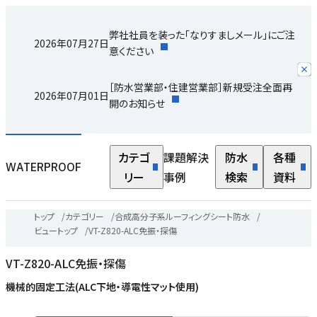
弊社社員を装った「なりすましメール」にご注
2026年07月27日
意ください
［防水営業部・住建営業部］新規受注全面再
2026年07月01日
開のお知らせ
カテゴ
課題解決
防水
各種
WATERPROOF
リー
事例
検索
資料
トップ
/
カテゴリー
/
合成高分子系ルーフィングシート防水
/
ビュートップ
/
VT-Z820-ALC免振・探傷
VT-Z820-ALC免振・探傷
機械的固定工法(ALC下地・導電性マット使用)