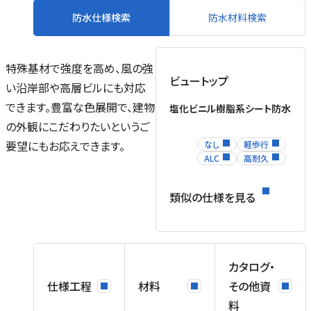
防水仕様検索
防水材料検索
特殊基材で強度を高め、風の強
ビュートップ
い沿岸部や高層ビルにも対応
できます。豊富な色展開で、建物
塩化ビニル樹脂系シート防水
の外観にこだわりたいというご
要望にもお応えできます。
なし
軽歩行
ALC
高耐久
類似の仕様を見る
末
テ
り
カタログ・
仕様工程
材料
その他資
料