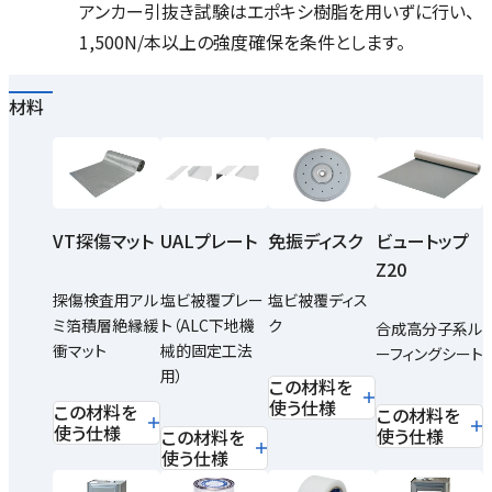
アンカー引抜き試験はエポキシ樹脂を用いずに行い、
1,500N/本以上の強度確保を条件とします。
材料
VT探傷マット
UALプレート
免振ディスク
ビュートップ
Z20
探傷検査用アル
塩ビ被覆プレー
塩ビ被覆ディス
ミ箔積層絶縁緩
ト（ALC下地機
ク
合成高分子系ル
衝マット
械的固定工法
ーフィングシート
用）
この材料を
使う仕様
この材料を
この材料を
使う仕様
使う仕様
この材料を
使う仕様