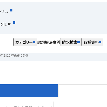
ださい
お知らせ
カテゴリー
課題解決事例
防水検索
各種資料
VT-Z820-W免振-C探傷