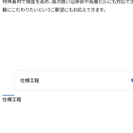
特殊基材で強度を高め、風の強い沿岸部や高層ビルにも対応でき
貼
観にこだわりたいというご要望にもお応えできます。
。
仕様工程
仕様工程