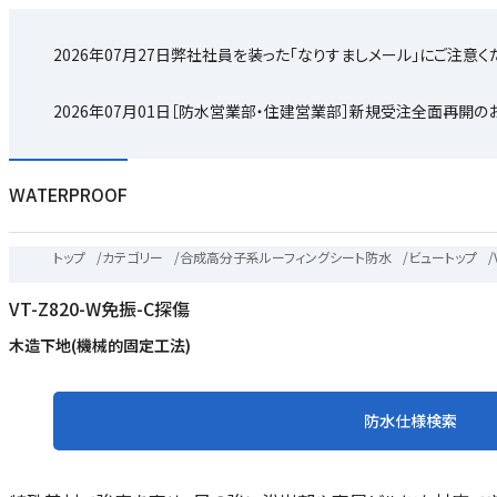
2026年07月27日
弊社社員を装った「なりすましメール」にご注意く
2026年07月01日
［防水営業部・住建営業部］新規受注全面再開の
WATERPROOF
トップ
/
カテゴリー
/
合成高分子系ルーフィングシート防水
/
ビュートップ
/
VT-Z820-W免振-C探傷
木造下地(機械的固定工法)
防水仕様検索
末
テ