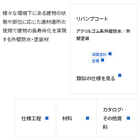
様々な環境下にある建物の状
リバンプコート
態や部位に応じた適材適所の
使用で建物の長寿命化を実現
アクリルゴム系外壁防水／外
壁塗装
する外壁防水・塗装材
ー
布
保護塗料
密着
ン
覆
類似の仕様を見る
地
合
仕
の
カタログ・
場
仕様工程
材料
その他資
量
料
況
動