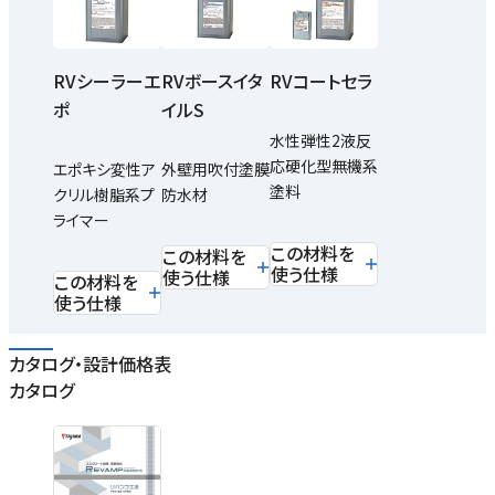
RVシーラーエ
RVボースイタ
RVコートセラ
ポ
イルS
水性弾性2液反
応硬化型無機系
エポキシ変性ア
外壁用吹付塗膜
塗料
クリル樹脂系プ
防水材
ライマー
この材料を
この材料を
使う仕様
使う仕様
この材料を
使う仕様
カタログ・設計価格表
カタログ