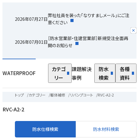
弊社社員を装った「なりすましメール」にご注
2026年07月27日
意ください
［防水営業部・住建営業部］新規受注全面再
2026年07月01日
開のお知らせ
カテゴ
課題解決
防水
各種
WATERPROOF
リー
事例
検索
資料
トップ
/
カテゴリー
/
躯体補修
/
リバンプコート
/
RVC-A2-2
RVC-A2-2
防水仕様検索
防水材料検索