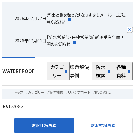
弊社社員を装った「なりすましメール」にご注
2026年07月27日
意ください
［防水営業部・住建営業部］新規受注全面再
2026年07月01日
開のお知らせ
カテゴ
課題解決
防水
各種
WATERPROOF
リー
事例
検索
資料
トップ
/
カテゴリー
/
躯体補修
/
リバンプコート
/
RVC-A3-2
RVC-A3-2
防水仕様検索
防水材料検索