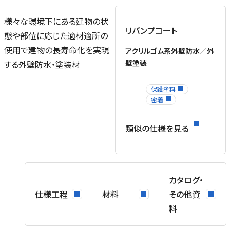
様々な環境下にある建物の状
リバンプコート
態や部位に応じた適材適所の
使用で建物の長寿命化を実現
アクリルゴム系外壁防水／外
壁塗装
する外壁防水・塗装材
保護塗料
密着
ー
類似の仕様を見る
布
ン
覆
地
カタログ・
合
仕様工程
材料
その他資
料
上