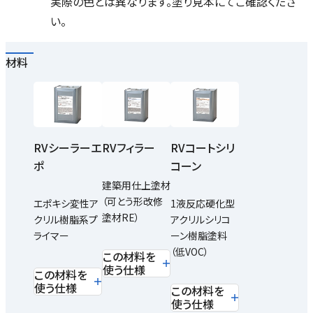
実際の色とは異なります。塗り見本にてご確認くださ
い。
材料
RVシーラーエ
RVフィラー
RVコートシリ
ポ
コーン
建築用仕上塗材
（可とう形改修
エポキシ変性ア
1液反応硬化型
塗材RE）
クリル樹脂系プ
アクリルシリコ
ライマー
ーン樹脂塗料
（低VOC）
この材料を
使う仕様
この材料を
使う仕様
この材料を
使う仕様