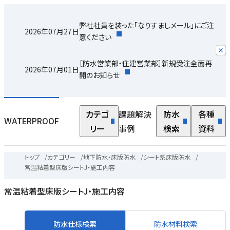
弊社社員を装った「なりすましメール」にご注
2026年07月27日
意ください
［防水営業部・住建営業部］新規受注全面再
2026年07月01日
開のお知らせ
カテゴ
課題解決
防水
各種
WATERPROOF
リー
事例
検索
資料
トップ
/
カテゴリー
/
地下防水・床版防水
/
シート系床版防水
/
常温粘着型床版シートJ・施工内容
常温粘着型床版シートJ・施工内容
防水仕様検索
防水材料検索