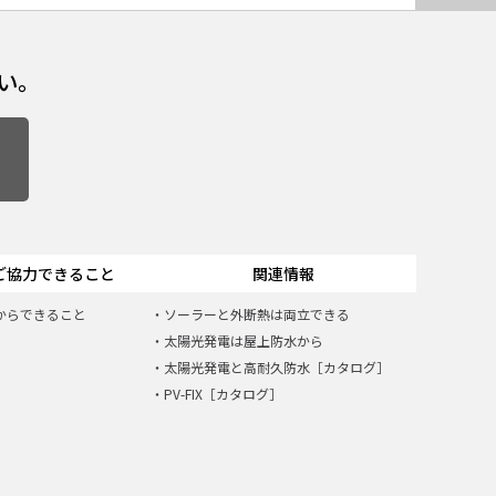
い。
がご協力できること
関連情報
だからできること
ソーラーと外断熱は両立できる
太陽光発電は屋上防水から
太陽光発電と⾼耐久防⽔［カタログ］
PV-FIX［カタログ］