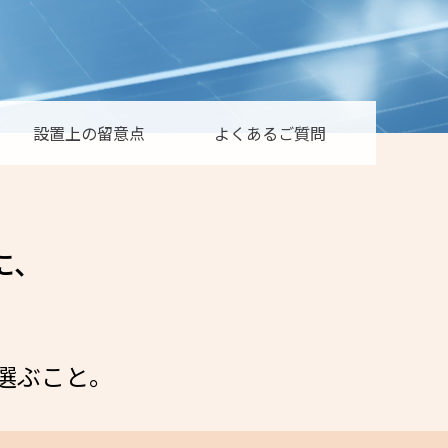
設置上の
留意点
よくある
ご質問
に、
選ぶこと。