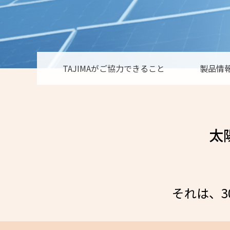
TAJIMAが
ご協力できること
製品情
太
それは、