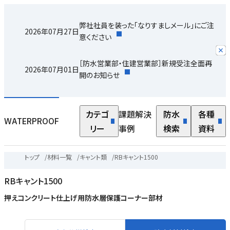
弊社社員を装った「なりすましメール」にご注
2026年07月27日
意ください
［防水営業部・住建営業部］新規受注全面再
2026年07月01日
開のお知らせ
カテゴ
課題解決
防水
各種
WATERPROOF
リー
事例
検索
資料
トップ
/
材料一覧
/
キャント類
/
RBキャント1500
RBキャント1500
押えコンクリート仕上げ用防水層保護コーナー部材