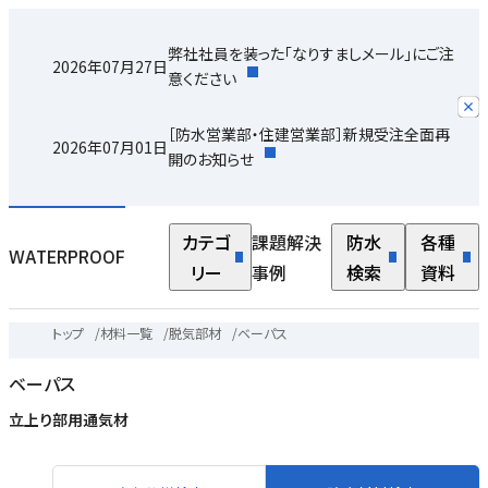
弊社社員を装った「なりすましメール」にご注
2026年07月27日
意ください
［防水営業部・住建営業部］新規受注全面再
2026年07月01日
開のお知らせ
カテゴ
課題解決
防水
各種
WATERPROOF
リー
事例
検索
資料
トップ
/
材料一覧
/
脱気部材
/
ベーパス
ベーパス
立上り部用通気材