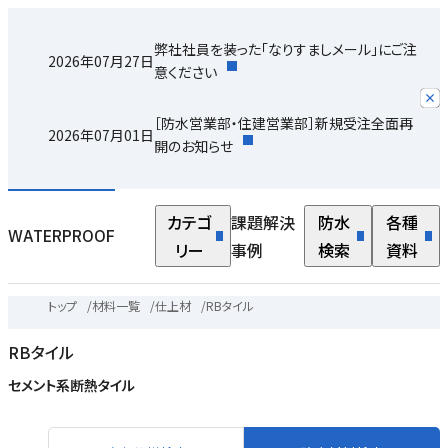
弊社社員を装った「なりすましメール」にご注
2026年07月27日
意ください
［防水営業部・住建営業部］新規受注全面再
2026年07月01日
開のお知らせ
カテゴ
課題解決
防水
各種
WATERPROOF
リー
事例
検索
資料
トップ
/
材料一覧
/
仕上材
/
RBタイル
RBタイル
セメント系断熱タイル