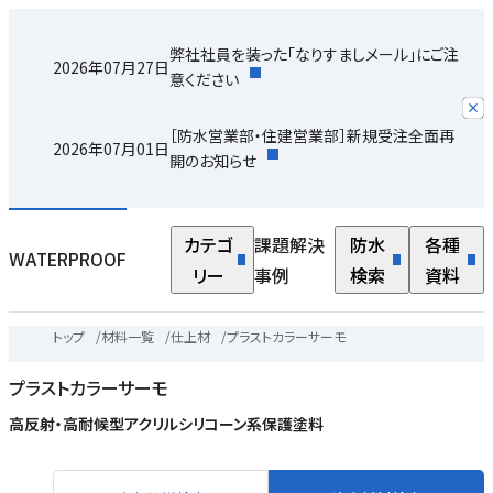
弊社社員を装った「なりすましメール」にご注
2026年07月27日
意ください
［防水営業部・住建営業部］新規受注全面再
2026年07月01日
開のお知らせ
カテゴ
課題解決
防水
各種
WATERPROOF
リー
事例
検索
資料
トップ
/
材料一覧
/
仕上材
/
プラストカラーサーモ
プラストカラーサーモ
高反射・高耐候型アクリルシリコーン系保護塗料