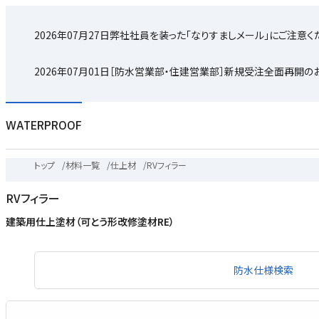
2026年07月27日
弊社社員を装った「なりすましメール」にご注意く
2026年07月01日
［防水営業部・住建営業部］新規受注全面再開の
WATERPROOF
トップ
/
材料一覧
/
仕上材
/
RVフィラー
RVフィラー
建築用仕上塗材（可とう形改修塗材RE）
防水仕様検索