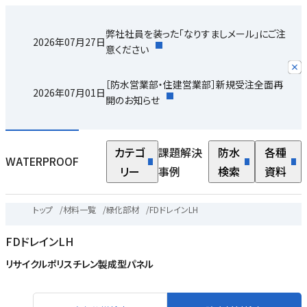
弊社社員を装った「なりすましメール」にご注
2026年07月27日
意ください
［防水営業部・住建営業部］新規受注全面再
2026年07月01日
開のお知らせ
カテゴ
課題解決
防水
各種
WATERPROOF
リー
事例
検索
資料
トップ
/
材料一覧
/
緑化部材
/
FDドレインLH
FDドレインLH
リサイクルポリスチレン製成型パネル