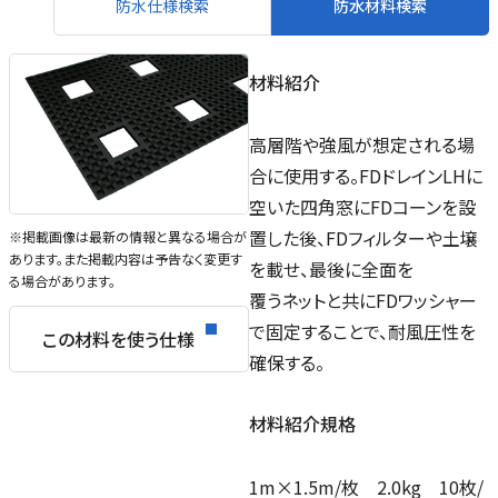
防水仕様検索
防水材料検索
材料紹介
高層階や強風が想定される場
合に使用する。FDドレインLHに
空いた四角窓にFDコーンを設
置した後、FDフィルターや土壌
※掲載画像は最新の情報と異なる場合が
あります。また掲載内容は予告なく変更す
を載せ、最後に全面を
る場合があります。
覆うネットと共にFDワッシャー
で固定することで、耐風圧性を
この材料を使う仕様
確保する。
材料紹介規格
1m×1.5m/枚 2.0kg 10枚/