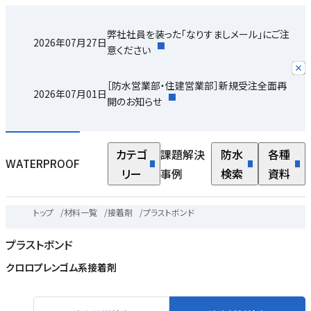
弊社社員を装った「なりすましメール」にご注
2026年07月27日
意ください
［防水営業部・住建営業部］新規受注全面再
2026年07月01日
開のお知らせ
カテゴ
課題解決
防水
各種
WATERPROOF
リー
事例
検索
資料
トップ
/
材料一覧
/
接着剤
/
プラストボンド
プラストボンド
クロロプレンゴム系接着剤