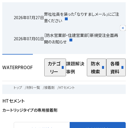
弊社社員を装った「なりすましメール」にご注
2026年07月27日
意ください
［防水営業部・住建営業部］新規受注全面再
2026年07月01日
開のお知らせ
カテゴ
課題解決
防水
各種
WATERPROOF
リー
事例
検索
資料
トップ
/
材料一覧
/
接着剤
/
HTセメント
HTセメント
カートリッジタイプの専用接着剤