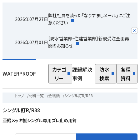
弊社社員を装った「なりすましメール」にご注
2026年07月27日
意ください
［防水営業部・住建営業部］新規受注全面再
2026年07月01日
開のお知らせ
カテゴ
課題解決
防水
各種
WATERPROOF
リー
事例
検索
資料
トップ
/
材料一覧
/
金物類
/
シングル釘R/R38
シングル釘R/R38
亜鉛メッキ製シングル専用ズレ止め用釘