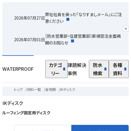
弊社社員を装った「なりすましメール」にご注
2026年07月27日
意ください
［防水営業部・住建営業部］新規受注全面再
2026年07月01日
開のお知らせ
カテゴ
課題解決
防水
各種
WATERPROOF
リー
事例
検索
資料
トップ
/
材料一覧
/
金物類
/
IKディスク
IKディスク
ルーフィング固定用ディスク