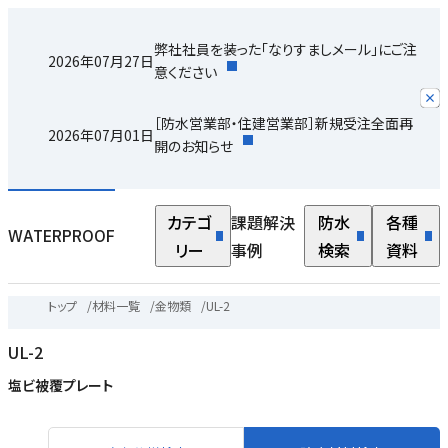
弊社社員を装った「なりすましメール」にご注
2026年07月27日
意ください
［防水営業部・住建営業部］新規受注全面再
2026年07月01日
開のお知らせ
カテゴ
課題解決
防水
各種
WATERPROOF
リー
事例
検索
資料
トップ
/
材料一覧
/
金物類
/
UL-2
UL-2
塩ビ被覆プレート