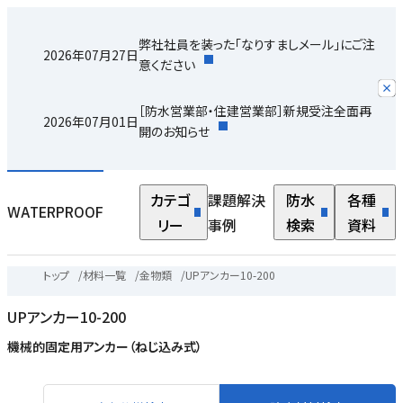
弊社社員を装った「なりすましメール」にご注
2026年07月27日
意ください
［防水営業部・住建営業部］新規受注全面再
2026年07月01日
開のお知らせ
カテゴ
課題解決
防水
各種
WATERPROOF
リー
事例
検索
資料
トップ
/
材料一覧
/
金物類
/
UPアンカー10-200
UPアンカー10-200
機械的固定用アンカー（ねじ込み式）