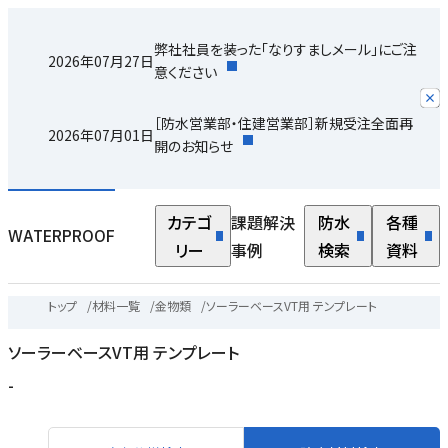
弊社社員を装った「なりすましメール」にご注
2026年07月27日
意ください
［防水営業部・住建営業部］新規受注全面再
2026年07月01日
開のお知らせ
カテゴ
課題解決
防水
各種
WATERPROOF
リー
事例
検索
資料
トップ
/
材料一覧
/
金物類
/
ソーラーベースVT用 テンプレート
ソーラーベースVT用 テンプレート
-