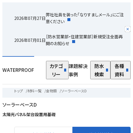
弊社社員を装った「なりすましメール」にご注
2026年07月27日
意ください
［防水営業部・住建営業部］新規受注全面再
2026年07月01日
開のお知らせ
カテゴ
課題解決
防水
各種
WATERPROOF
リー
事例
検索
資料
トップ
/
材料一覧
/
金物類
/
ソーラーベースD
ソーラーベースD
太陽光パネル架台設置用基礎