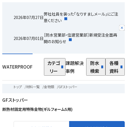
弊社社員を装った「なりすましメール」にご注
2026年07月27日
意ください
［防水営業部・住建営業部］新規受注全面再
2026年07月01日
開のお知らせ
カテゴ
課題解決
防水
各種
WATERPROOF
リー
事例
検索
資料
トップ
/
材料一覧
/
金物類
/
GFストッパー
GFストッパー
断熱材固定用特殊金物(ギルフォームS用)