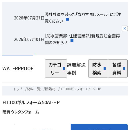
弊社社員を装った「なりすましメール」にご注
2026年07月27日
意ください
［防水営業部・住建営業部］新規受注全面再
2026年07月01日
開のお知らせ
カテゴ
課題解決
防水
各種
WATERPROOF
リー
事例
検索
資料
トップ
/
材料一覧
/
断熱材
/
HT100ギルフォーム50AI-HP
HT100ギルフォーム50AI-HP
硬質ウレタンフォーム