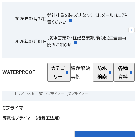
弊社社員を装った「なりすましメール」にご注
2026年07月27日
意ください
［防水営業部・住建営業部］新規受注全面再
2026年07月01日
開のお知らせ
カテゴ
課題解決
防水
各種
WATERPROOF
リー
事例
検索
資料
トップ
/
材料一覧
/
プライマー
/
Cプライマー
Cプライマー
導電性プライマー（接着工法用）