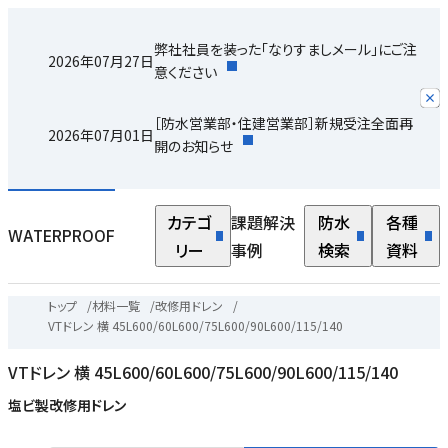
弊社社員を装った「なりすましメール」にご注
2026年07月27日
意ください
［防水営業部・住建営業部］新規受注全面再
2026年07月01日
開のお知らせ
カテゴ
課題解決
防水
各種
WATERPROOF
リー
事例
検索
資料
トップ
/
材料一覧
/
改修用ドレン
/
VTドレン 横 45L600/60L600/75L600/90L600/115/140
VTドレン 横 45L600/60L600/75L600/90L600/115/140
塩ビ製改修用ドレン