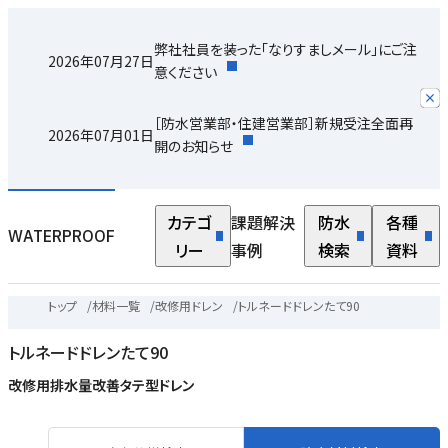
弊社社員を装った「なりすましメール」にご注
2026年07月27日
意ください
［防水営業部・住建営業部］新規受注全面再
2026年07月01日
開のお知らせ
カテゴ
課題解決
防水
各種
WATERPROOF
リー
事例
検索
資料
トップ
/
材料一覧
/
改修用ドレン
/
トルネードドレンたて90
トルネードドレンたて90
改修用排水量改善タテ型ドレン