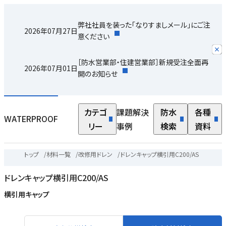
弊社社員を装った「なりすましメール」にご注
2026年07月27日
意ください
［防水営業部・住建営業部］新規受注全面再
2026年07月01日
開のお知らせ
カテゴ
課題解決
防水
各種
WATERPROOF
リー
事例
検索
資料
トップ
/
材料一覧
/
改修用ドレン
/
ドレンキャップ横引用C200/AS
ドレンキャップ横引用C200/AS
横引用キャップ